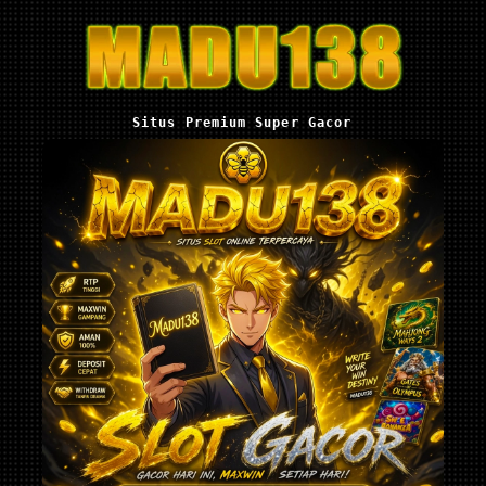
Situs Premium Super Gacor